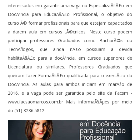
interessados em garantir uma vaga na EspecializaÃ§Ã£o em
DocÃªncia para EducaÃ§Ã£o Profissional, o objetivo do
curso Ã© formar profissionais para que estejam capacitados
a darem aula em cursos tÃ©cnicos. Neste curso podem
participar professores Graduados como BacharÃ©is ou
TecnÃ³logos, que ainda nÃ£o possuam a devida
habilitaÃ§Ã£o para a docÃªncia, em cursos superiores de
Licenciatura ou similares. Professores Graduados que
queiram fazer FormaÃ§Ã£o qualificada para o exercÃ­cio da
DocÃªncia. As aulas para ambos iniciam em marÃ§o de
2016, e a vaga pode ser garantida pelo site da Facsm -
www.facsaomarcos.com.br Mais informaÃ§Ãµes por meio
do (51) 3286.5812