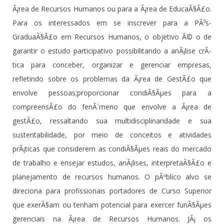
Ã¡rea de Recursos Humanos ou para a Ã¡rea de EducaÃ§Ã£o.
Para os interessados em se inscrever para a PÃ³s-
GraduaÃ§Ã£o em Recursos Humanos, o objetivo Ã© o de
garantir o estudo participativo possibilitando a anÃ¡lise crÃ­
tica para conceber, organizar e gerenciar empresas,
refletindo sobre os problemas da Ã¡rea de GestÃ£o que
envolve pessoas;proporcionar condiÃ§Ãµes para a
compreensÃ£o do fenÃ´meno que envolve a Ã¡rea de
gestÃ£o, ressaltando sua multidisciplinaridade e sua
sustentabilidade, por meio de conceitos e atividades
prÃ¡ticas que considerem as condiÃ§Ãµes reais do mercado
de trabalho e ensejar estudos, anÃ¡lises, interpretaÃ§Ã£o e
planejamento de recursos humanos. O pÃºblico alvo se
direciona para profissionais portadores de Curso Superior
que exerÃ§am ou tenham potencial para exercer funÃ§Ãµes
gerenciais na Ã¡rea de Recursos Humanos. JÃ¡ os